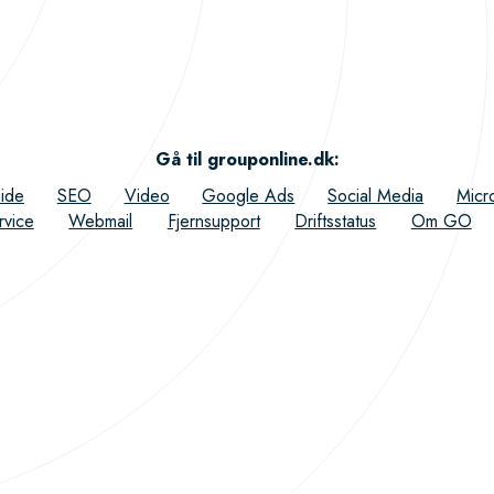
Gå til grouponline.dk
:
ide
SEO
Video
Google Ads
Social Media
Micr
rvice
Webmail
Fjernsupport
Driftsstatus
Om GO